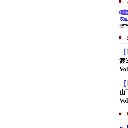
■
表面
■
［
渡
Vol
［
山
Vol
■ F
e