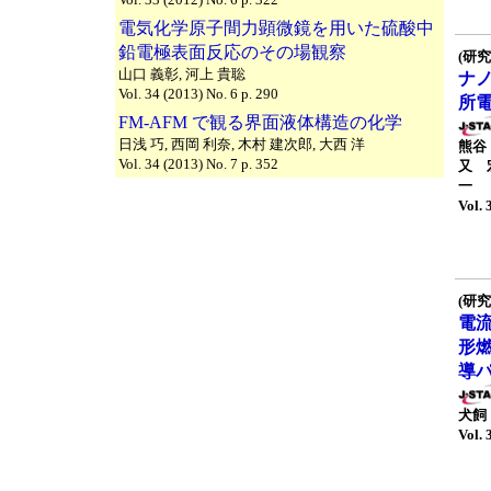
電気化学原子間力顕微鏡を用いた硫酸中
鉛電極表面反応のその場観察
(研究
山口 義彰, 河上 貴聡
ナ
Vol. 34 (2013) No. 6 p. 290
所
FM-AFM で観る界面液体構造の化学
日浅 巧, 西岡 利奈, 木村 建次郎, 大西 洋
熊谷
Vol. 34 (2013) No. 7 p. 352
又 
一
Vol. 
(研究
電
形
導
犬飼
Vol. 