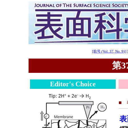
[前号 (Vol. 37, No. 9)]
第37
Editor's Choice
■
表