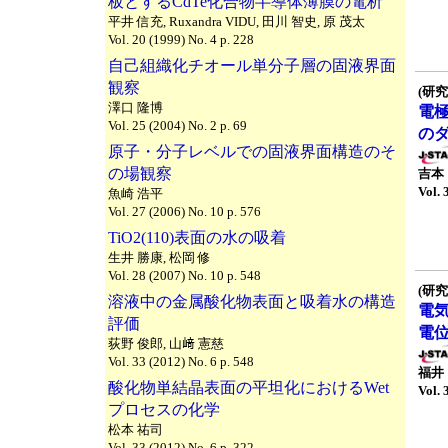
板とするCdTe化合物半導体薄膜の電析
平井 信充, Ruxandra VIDU, 田川 智史, 原 茂太
Vol. 20 (1999) No. 4 p. 228
自己組織化チオール単分子層の固液界面
観察
(研究
澤口 隆博
電
Vol. 25 (2004) No. 2 p. 69
の
原子・分子レベルでの固液界面構造のそ
の場観察
吉本
Vol. 
魚崎 浩平
Vol. 27 (2006) No. 10 p. 576
TiO2(110)表面の水の吸着
生井 勝康, 松岡 修
Vol. 28 (2007) No. 10 p. 548
(研究
溶液中の金属酸化物表面と吸着水の構造
電
評価
電
荻野 俊郎, 山﨑 憲慈
Vol. 33 (2012) No. 6 p. 548
福井
酸化物単結晶表面の平坦化におけるWet
Vol. 
プロセスの化学
松本 祐司
Vol. 33 (2012) No. 6 p. 322