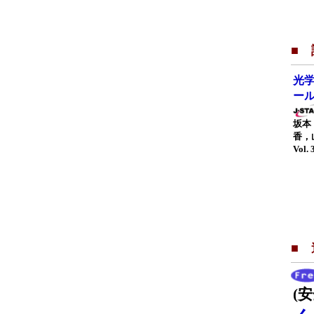
■ 
光
ー
坂本
香，
Vol. 
■
(