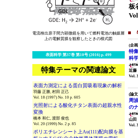
板
Vol
■
電流検出原子間力顕微鏡を用いて燃料電池の触媒層
上の電解質膜を観察したときの模式図
(企画
特
表面科学 第37巻 第10号 (2016) p. 499
科
特集テーマの関連論文
近藤
Vol. 
表面力測定による蛋白質吸着現象の解析
羽藤 正勝, 村田 正己
(論文
Vol. 18 (1997) No. 10 p. 605
周
光照射による酸化チタン表面の超親水性
の
変換
橋本 和仁, 渡部 俊也
山田
Vol. 20 (1999) No. 2 p. 85
Vol. 
ポリエチレンシート上Au(111)配向膜を基