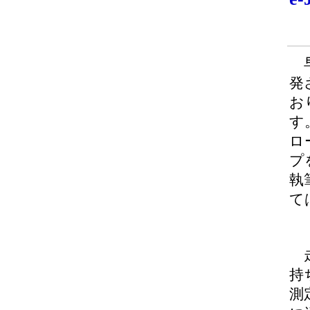
早
発
お
す
ロ
プ
執
て
走
持
測