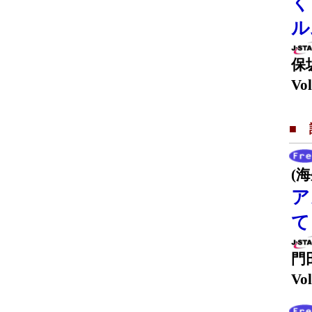
く
ル
保
Vol
■
(
ア
て
門
Vol