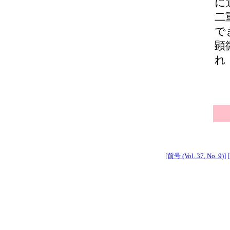
に
二
で
顕
れ
[前号 (Vol. 37, No. 9)]