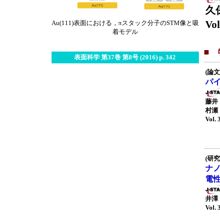
久
Vol
Au(111)表面における，πスタック分子のSTM像と吸
着モデル
■
表面科学 第37巻 第8号 (2016) p. 342
(論文
パ
藤井
村瀬
Vol. 
(研究
ナ
電
井澤
Vol. 