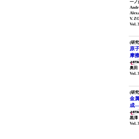
一ノ
And
Alex
V. Z
Vol. 
(研究
原
摩
奥田
Vol. 
(研究
金属
成
黒澤
Vol. 