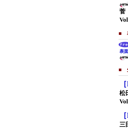
菅
Vol
■
表面
■
［
松
Vol
［
三