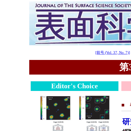
[前号 (Vol. 37, No. 7)]
第3
Editor's Choice
■
研