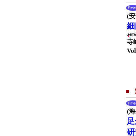
(
細
寺
Vol
■
(
足
研