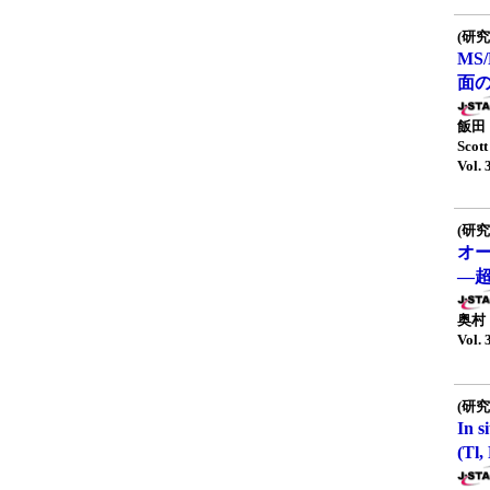
(研究
MS
面
飯田 
Sco
Vol. 
(研究
オ
―
奥村
Vol. 
(研究
In
(Tl