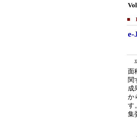
Vol
■ F
e
平
面
関
成
か
す
集