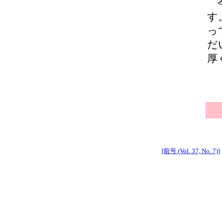
今
す
っ
だ
厚
[前号 (Vol. 37, No. 7)]