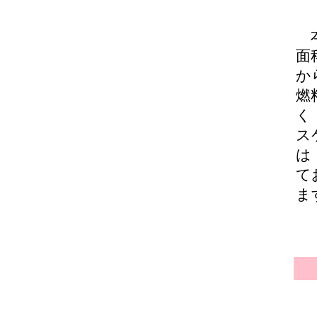
本
面
か
燃
く
ス
は
て
ま