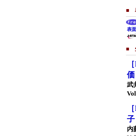
■
表面
■
［
武
Vol
［
内