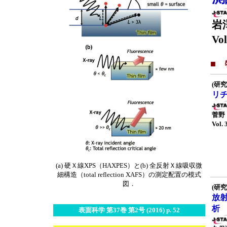
岩
Vol
■
(研究
リ
菅野
Vol. 
(a) 硬Ｘ線XPS（HAXPES）と(b) 全反射Ｘ線吸収微
細構造（total reflection XAFS）の測定配置の模式
図．
(研究
放
析
表面科学 第37巻 第2号 (2016) p. 52