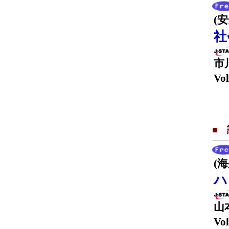
(
社
市
Vol
■
(
ハ
山
Vol