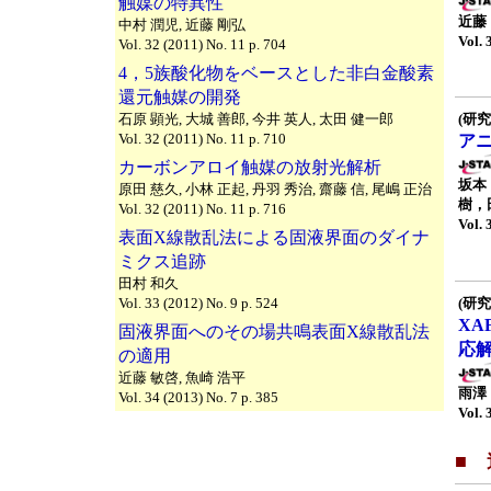
触媒の特異性
近藤
中村 潤児, 近藤 剛弘
Vol. 
Vol. 32 (2011) No. 11 p. 704
4，5族酸化物をベースとした非白金酸素
還元触媒の開発
石原 顕光, 大城 善郎, 今井 英人, 太田 健一郎
(研究
Vol. 32 (2011) No. 11 p. 710
ア
カーボンアロイ触媒の放射光解析
坂本
原田 慈久, 小林 正起, 丹羽 秀治, 齋藤 信, 尾嶋 正治
樹，
Vol. 32 (2011) No. 11 p. 716
Vol. 
表面X線散乱法による固液界面のダイナ
ミクス追跡
田村 和久
Vol. 33 (2012) No. 9 p. 524
(研究
X
固液界面へのその場共鳴表面X線散乱法
応
の適用
近藤 敏啓, 魚崎 浩平
雨澤
Vol. 34 (2013) No. 7 p. 385
Vol. 
■