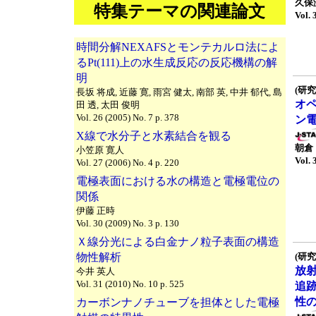
久保
特集テーマの関連論文
Vol. 
時間分解NEXAFSとモンテカルロ法によ
るPt(111)上の水生成反応の反応機構の解
明
(研究
長坂 将成, 近藤 寛, 雨宮 健太, 南部 英, 中井 郁代, 島
オ
田 透, 太田 俊明
Vol. 26 (2005) No. 7 p. 378
ン
X線で水分子と水素結合を観る
朝倉
小笠原 寛人
Vol. 
Vol. 27 (2006) No. 4 p. 220
電極表面における水の構造と電極電位の
関係
伊藤 正時
Vol. 30 (2009) No. 3 p. 130
Ｘ線分光による白金ナノ粒子表面の構造
物性解析
(研究
放
今井 英人
Vol. 31 (2010) No. 10 p. 525
追
性
カーボンナノチューブを担体とした電極