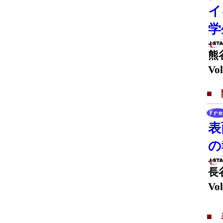
イ
学
熊
Vol
■
表
の
長
Vol
■