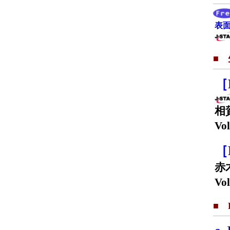
表面
■
［
相
Vol
［
赤
Vol
■ F