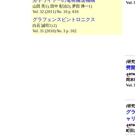
分子ワイヤーの電荷輸送機構
Vol. 
山田 亮1), 田中 彰治2), 夛田 博一1)
Vol. 32 (2011) No. 10 p. 616
グラフェンスピントロニクス
白石 誠司1) 2)
Vol. 31 (2010) No. 3 p. 162
(研究
劈
岡本
Vol. 
(研究
グ
ャ
町田