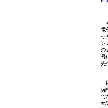
e
単
電
っ
ン
の
号
先
固
偏
で
元