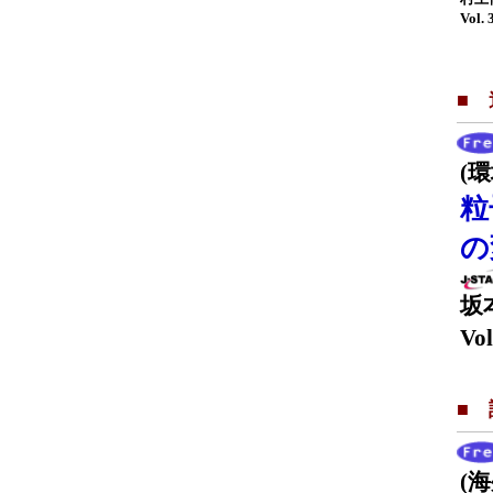
Vol. 
■
(
粒
の
坂
Vol
■
(