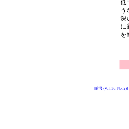
低
う
深
に
を
[前号 (Vol. 36, No. 2)]