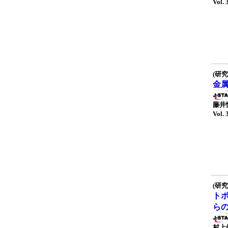
Vol. 
(研究
金
藤井
Vol. 
(研究
ト
ら
村上