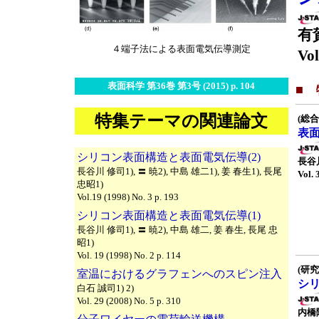
有
４端子法による表面電気伝導測定
Vol
表面科学 第36巻 第3号 (2015) p. 104
■
特集テーマの関連論文
(総合
表
シリコン表面構造と表面電気伝導(2)
長谷
長谷川 修司1), 〓 暁2), 中島 雄二1), 姜 春生1), 長尾
Vol. 
忠昭1)
Vol.19 (1998) No. 3 p. 193
シリコン表面構造と表面電気伝導(1)
長谷川 修司1), 〓 暁2), 中島 雄二, 姜 春生, 長尾 忠
昭1)
Vol. 19 (1998) No. 2 p. 114
(研究
室温におけるグラフェンへのスピン注入
シ
白石 誠司1) 2)
Vol. 29 (2008) No. 5 p. 310
内橋