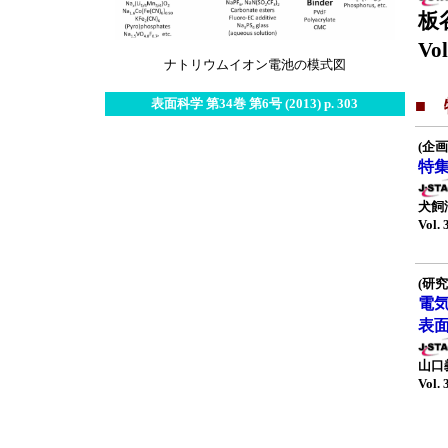
板
Vol
ナトリウムイオン電池の模式図
表面科学 第34巻 第6号 (2013) p. 303
■
(企画
特
犬飼
Vol. 
(研究
電
表
山口
Vol. 