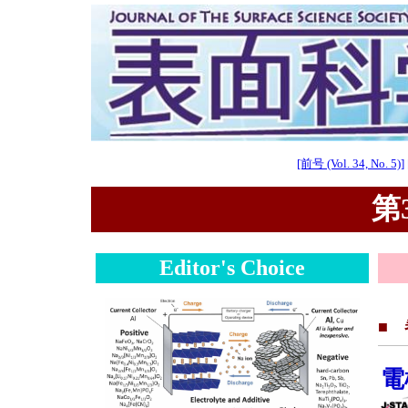
[前号 (Vol. 34, No. 5)]
第3
Editor's Choice
■
電