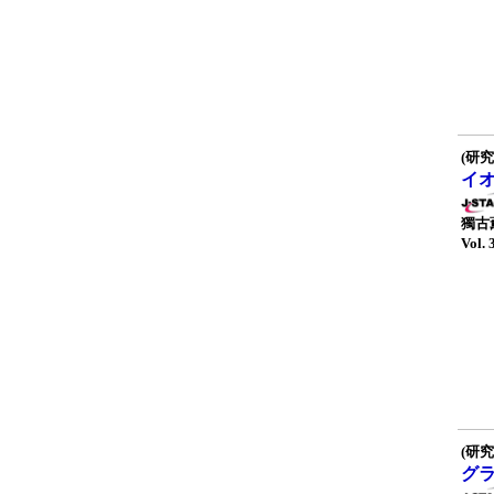
(研究
イ
獨古
Vol. 
(研究
グ