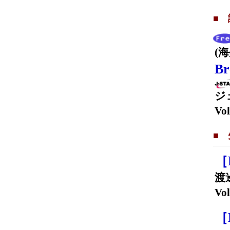
■
(
Br
ジ
Vol
■
［
渡
Vol
［