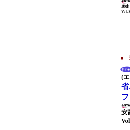
唐捷
Vol. 
■
(
省
フ
安
Vol