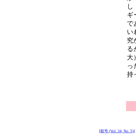
し
ギ
で
い
究
る
大
っ
持
[前号 (Vol. 34, No. 5)]