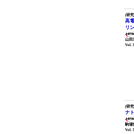
(研究
高
リ
山田
Vol. 
(研究
ナ
駒場
Vol. 