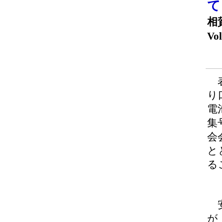
相
Vol
表
り
電
集
会
と
る
安
が