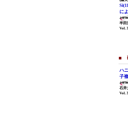
Si(
に
半田
Vol. 
■
ハ
子
石井
Vol. 