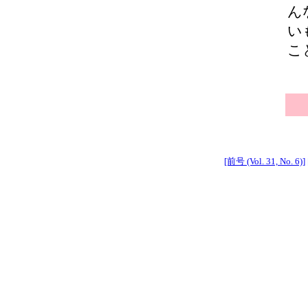
ん
い
こ
[前号 (Vol. 31, No. 6)]