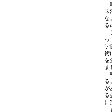
昨
味
な
る
し
っ
学
術
を
ま
科
る
が
る
に
ま