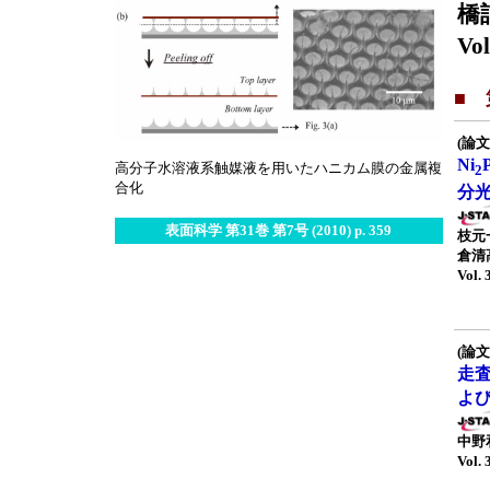
橋
Vol
■ 
(論文
Ni
高分子水溶液系触媒液を用いたハニカム膜の金属複
2
合化
分
表面科学 第31巻 第7号 (2010) p. 359
枝元
倉清
Vol. 
(論文
走
よ
中野
Vol. 