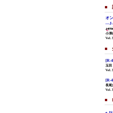
■
オ
—J
小澤
Vol. 
■
[R
玉田
Vol. 
[R
長尾
Vol. 
■ F
e-