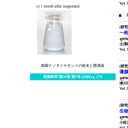
Vol. 
■
(研究
一
大澤
Vol. 
精製ナノダイヤモンドの粉末と懸濁液
(研究
薄
表面科学 第30巻 第5号 (2009) p. 279
津川
Vol. 
(研究
生
小松
Vol. 