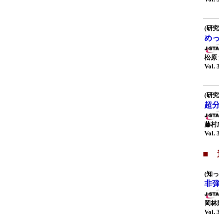
(研究
め
松原
Vol. 
(研究
超
藤村
Vol. 
■
(知
非
岡林
Vol. 