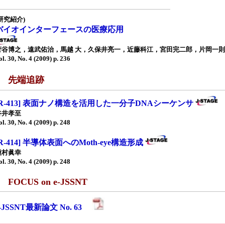
研究紹介)
バイオインターフェースの医療応用
菅谷博之，遠武佑治，馬越 大，久保井亮一，近藤科江，宮田完二郎，片岡一則
ol. 30, No. 4 (2009) p. 236
■ 先端追跡
[R-413] 表面ナノ構造を活用した一分子DNAシーケンサ
谷井孝至
ol. 30, No. 4 (2009) p. 248
[R-414] 半導体表面へのMoth-eye構造形成
種村眞幸
ol. 30, No. 4 (2009) p. 248
 FOCUS on e-JSSNT
e-JSSNT最新論文 No. 63