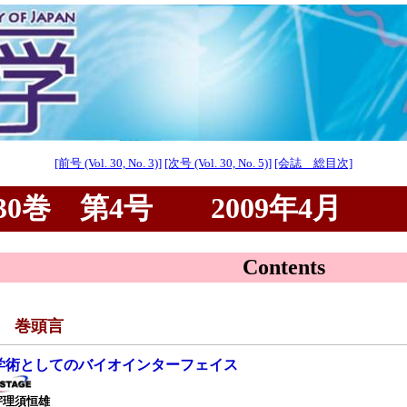
[前号 (Vol. 30, No. 3)]
[次号 (Vol. 30, No. 5)]
[会誌 総目次]
0巻 第4号 2009年4月
Contents
■ 巻頭言
学術としてのバイオインターフェイス
宇理須恒雄