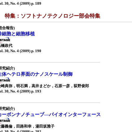
ol. 30, No. 4 (2009) p. 189
■ 特集：ソフトナノテクノロジー部会特集
総合報告)
幹細胞と細胞移植
高橋政代
ol. 30, No. 4 (2009) p. 190
研究紹介)
生体ヘテロ界面のナノスケール制御
松崎典弥，明石満，高井まどか，石原一彦，荻野俊郎
ol. 30, No. 4 (2009) p. 193
研究紹介)
カーボンナノチューブ―バイオインターフェース
佐藤義倫，田路和幸，湯田坂雅子
ol. 30, No. 4 (2009) p. 202