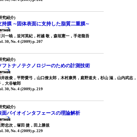
研究紹介)
支持膜 ∼固体表面に支持した脂質二重膜∼
古川一暁，並河英紀，村越 敬，森垣憲一，手老龍吾
ol. 30, No. 4 (2009) p. 207
研究紹介)
ソフトナノテクノロジーのための計測技術
藤井政俊，平野愛弓，山口僚太郎，木村康男，庭野道夫，杉山 滋，山内武志
子，大谷敏郎
ol. 30, No. 4 (2009) p. 219
研究紹介)
表面バイオインタフェースの理論解析
星野忠次，塚田 捷，田上勝規
ol. 30, No. 4 (2009) p. 229