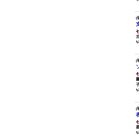
(
V
(
V
(
V