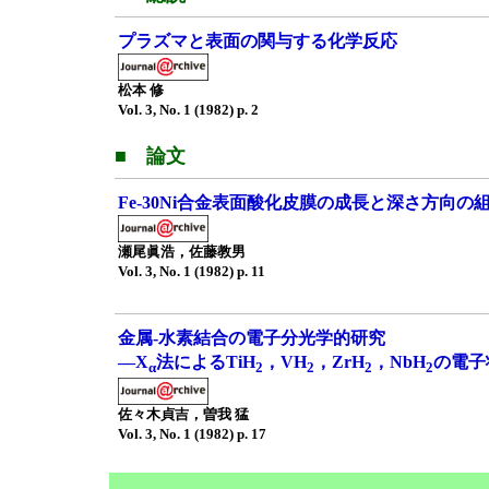
プラズマと表面の関与する化学反応
松本 修
Vol. 3, No. 1 (1982) p. 2
■ 論文
Fe-30Ni合金表面酸化皮膜の成長と深さ方向の
瀬尾眞浩，佐藤教男
Vol. 3, No. 1 (1982) p. 11
金属-水素結合の電子分光学的研究
—X
法によるTiH
，VH
，ZrH
，NbH
の電子
α
2
2
2
2
佐々木貞吉，曽我 猛
Vol. 3, No. 1 (1982) p. 17