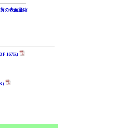
硫黄の表面凝縮
 167K)
K)