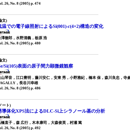
ol. 26, No. 8 (2005) p. 474
論文)
低温での電子線照射によるSi(001)-
c
(4×2)構造の変化
白澤徹郎，水野清義，栃原 浩
ol. 26, No. 8 (2005) p. 480
論文)
Ge/Si(105)表面の原子間力顕微鏡観察
秋山琴音，江口豊明，藤川安仁，安東 秀，小野雅紀，橋本 保，森川良忠，寺倉清
LAGALLY，長谷川幸雄
ol. 26, No. 8 (2005) p. 486
ノート)
誘導体化XPS法によるDLC-Si上シラノール基の分析
高橋直子，森 広行，木本康司，大森俊英，村瀬 篤
ol. 26, No. 8 (2005) p. 492