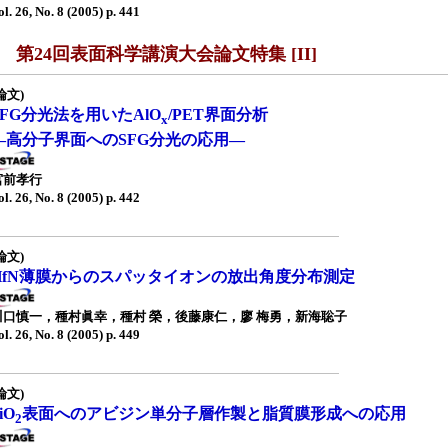
ol. 26, No. 8 (2005) p. 441
■ 第24回表面科学講演大会論文特集 [II]
論文)
SFG分光法を用いたAlO
/PET界面分析
x
—高分子界面へのSFG分光の応用—
宮前孝行
ol. 26, No. 8 (2005) p. 442
論文)
HfN薄膜からのスパッタイオンの放出角度分布測定
川口慎一，種村眞幸，種村 榮，後藤康仁，廖 梅勇，新海聡子
ol. 26, No. 8 (2005) p. 449
論文)
iO
表面へのアビジン単分子層作製と脂質膜形成への応用
2