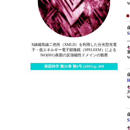
V
(
X線磁気線二色性（XMLD）を利用した分光型光電
子・低エネルギー電子顕微鏡（SPELEEM）による
NiO(001)表面の反強磁性ドメインの観察
V
表面科学 第26巻 第8号 (2005) p. 460
(
V
(
S