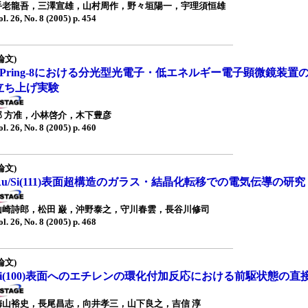
手老龍吾，三澤宣雄，山村周作，野々垣陽一，宇理須恒雄
ol. 26, No. 8 (2005) p. 454
論文)
SPring-8における分光型光電子・低エネルギー電子顕微鏡装
立ち上げ実験
郭 方准，小林啓介，木下豊彦
ol. 26, No. 8 (2005) p. 460
論文)
Au/Si(111)表面超構造のガラス・結晶化転移での電気伝導の研究
山崎詩郎，松田 巌，沖野泰之，守川春雲，長谷川修司
ol. 26, No. 8 (2005) p. 468
論文)
Si(100)表面へのエチレンの環化付加反応における前駆状態の直
梅山裕史，長尾昌志，向井孝三，山下良之，吉信 淳