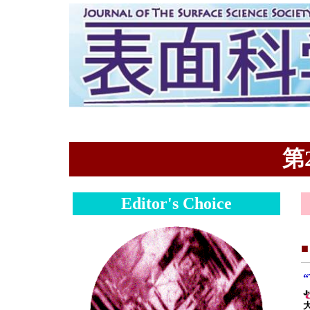
第2
Editor's Choice
“