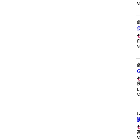
V
(
V
(
V
(
V