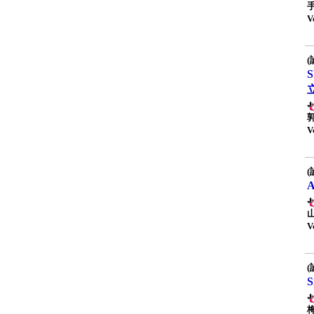
V
(
V
(
V
(