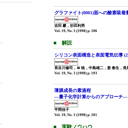
グラファイト(0001)面への酸素吸
吉田 巖，杉田利男
Vol. 19, No. 3 (1998) p. 186
■ 解説
シリコン表面構造と表面電気伝導 (2
長谷川修司，〓 暁，中島雄二，姜 春生，長
Vol. 19, No. 3 (1998) p. 193
薄膜成長の素過程
—量子化学計算からのアプローチ—
平岡佳子
Vol. 19, No. 3 (1998) p. 201
■ 実験ノウハウ