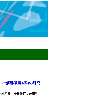
NOの解離吸着挙動の研究
今村元泰，松林信行，佐藤利