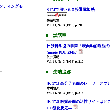
ンティングモ
STMで用いる直接通電加熱
佐藤智重
Vol. 19, No. 3 (1998) p. 208
■ 談話室
日独科学協力事業「表面動的過程の
(image PDF 234K)
笠井秀明
Vol. 19, No. 3 (1998) p. 210
■ 先端追跡
[R-171] 高分子表面のレーザーア
木村恒久
Vol. 19, No. 3 (1998) p. 213
[R-172] 触媒表面の活性サイト
CO酸化反応—