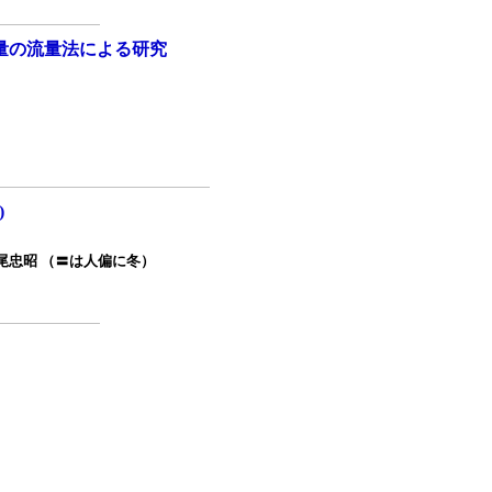
着量の流量法による研究
)
尾忠昭 （〓は人偏に冬）