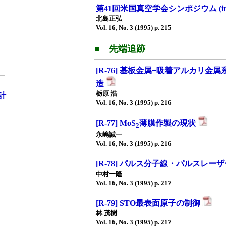
第41回米国真空学会シンポジウム (imag
北島正弘
Vol. 16, No. 3 (1995) p. 215
■ 先端追跡
[R-76] 基板金属−吸着アルカリ
造
栃原 浩
計
Vol. 16, No. 3 (1995) p. 216
[R-77] MoS
薄膜作製の現状
2
永嶋誠一
Vol. 16, No. 3 (1995) p. 216
[R-78] パルス分子線・パルスレ
中村一隆
Vol. 16, No. 3 (1995) p. 217
[R-79] STO最表面原子の制御
林 茂樹
Vol. 16, No. 3 (1995) p. 217