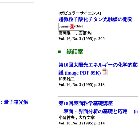
(ポピュラーサイエンス)
超微粒子酸化チタン光触媒の開発
高岡陽一，安藤 均
Vol. 16, No. 3 (1995) p. 209
■ 談話室
第10回太陽光エネルギーの化学的
議 (image PDF 89K)
和田雄二
Vol. 16, No. 3 (1995) p. 213
：量子箱光触
第18回表面科学基礎講座
—表面・界面分析の基礎と応用— (imag
小蒲哲夫，大谷文章
Vol. 16, No. 3 (1995) p. 214