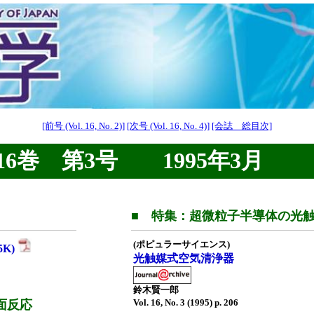
[前号 (Vol. 16, No. 2)]
[次号 (Vol. 16, No. 4)]
[会誌 総目次]
6巻 第3号 1995年3月
■ 特集：超微粒子半導体の光触
(ポピュラーサイエンス)
5K)
光触媒式空気清浄器
鈴木賢一郎
Vol. 16, No. 3 (1995) p. 206
面反応