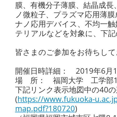
膜、
有機分子薄膜、結晶成長
ノ微粒子、プラズマ応用薄膜
ナノ応用デバイス、不均一触
テリアルなどを対象に、下記
皆さまのご参加をお待ちして
開催日時詳細： 2019年6月1日
場 所： 福岡大学 工学部11
下記リンク表示地図中の40
(
https://www.fukuoka-u.ac.j
map.pdf?180720
)