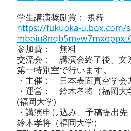
学生講演奨励賞： 規程
https://fukuoka-u.box.com/s/
mboiu8nqb5mvw7mxoppxt6
参加費： 無料
交流会： 講演会終了後、文
第一特別室
で行います。
・主催： 日本表面真空学会
・運営： 鈴木孝将（福岡大学
(福岡大学)
・講演申し込み、予稿提出先
鈴木孝将（福岡大学）