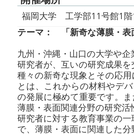
福岡大学 工学部11号館1階1
テーマ： 「新奇な薄膜・表
九州・沖縄・山口の大学や企
研
究者が、互いの研究成果を
種々の
新奇な現象とその応用
とは、こ
れからの材料やデバ
の発展に極
めて重要です。ま
薄膜・表面関
連分野の研究活
研究者に対する
教育事業の一
で、薄膜・
表面に関連した分