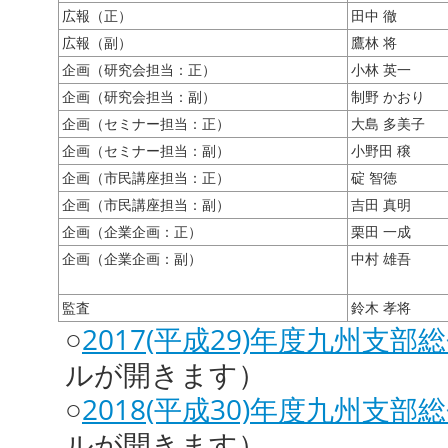
広報（正）
田中 徹
広報（副）
鷹林 将
企画（研究会担当：正）
小林 英一
企画（研究会担当：副）
制野 かおり
企画（セミナー担当：正）
大島 多美子
企画（セミナー担当：副）
小野田 穣
企画（市民講座担当：正）
碇 智徳
企画（市民講座担当：副）
吉田 真明
企画（企業企画：正）
栗田 一成
企画（企業企画：副）
中村 雄吾
監査
鈴木 孝将
○
2017(平成29)年度九州支部
ルが開きます）
○
2018(平成30)年度九州支部
ルが開きます）