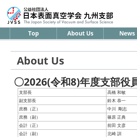
Top
About Us
News
About Us
〇2026(令和8)年度支部役
支部長
高橋 和敏
副支部長
鈴木 恭一
庶務（正）
中川 剛志
庶務（副）
篠原 正典
会計（正）
前田 文彦
会計（副）
北崎 訓