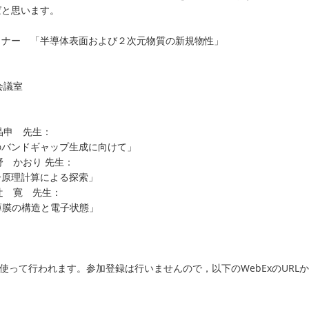
ばと思います。
ミナー 「半導体表面および２次元物質の新規物性」
会議室
田 晶申 先生：
のバンドギャップ生成に向けて」
 制野 かおり 先生：
一原理計算による探索」
 中辻 寛 先生：
)超薄膜の構造と電子状態」
xを使って行われます。参加登録は行いませんので，以下のWebExのUR