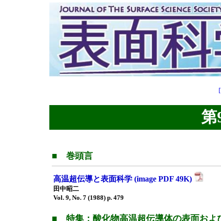
第9
■ 巻頭言
高温超伝導と表面科学 (image PDF 49K)
田中昭二
Vol. 9, No. 7 (1988) p. 479
■ 特集：酸化物高温超伝導体の表面およ