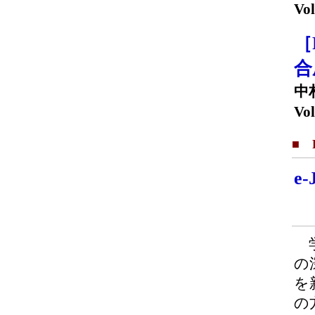
Vol
［
合
中
Vol
■ F
e
学
の
を
の