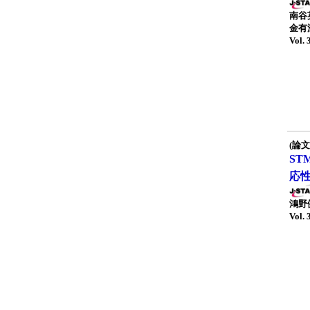
南谷
金有
Vol. 
(論文
ST
応
鴻野
Vol. 