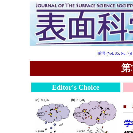
[前号 (Vol. 35, No. 7)]
第3
Editor's Choice
■
学