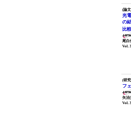
(論文
光
の
比
尾白
Vol. 
(研究
フ
矢治
Vol. 