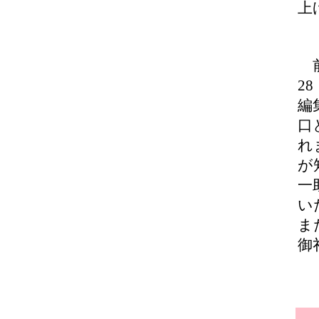
上
前
2
編
口
れ
が
一
い
ま
御