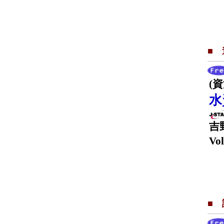
■
(
水
吉
Vol
■