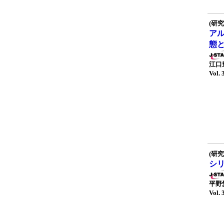
(研究
ア
態
江口
Vol. 
(研究
シ
平野
Vol. 