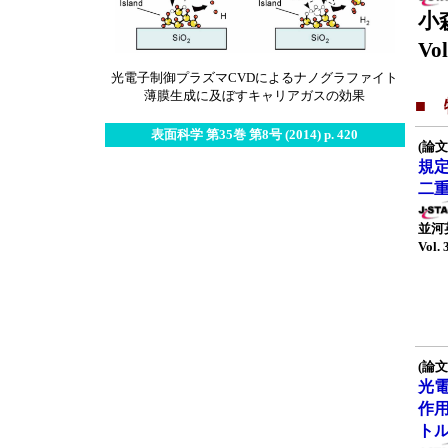
小
Vol
光電子制御プラズマCVDによるナノグラファイト
薄膜生成に及ぼすキャリアガスの効果
■
表面科学 第35巻 第8号 (2014) p. 420
(論文
規
二
並河
Vol. 
(論文
光
作
ト