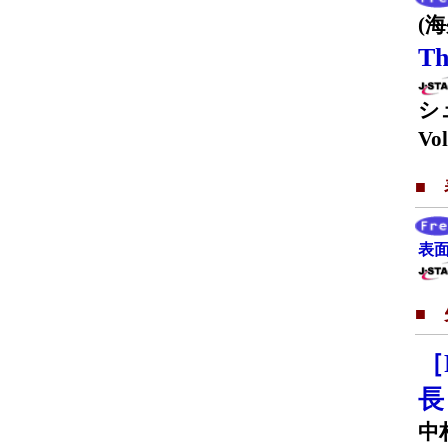
(
Th
シ
Vol
■
表面
■
［
中