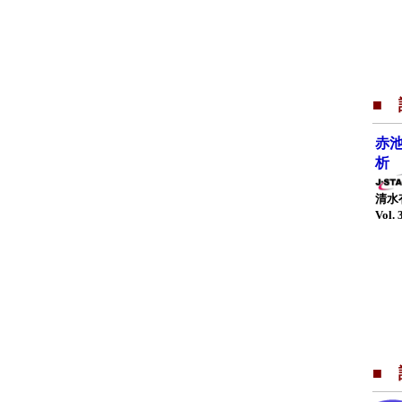
■ 
赤
析
清水
Vol. 
■