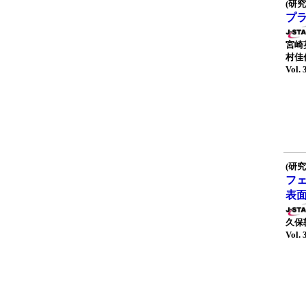
(研究
プ
宮崎
村佳
Vol. 
(研究
フ
表
久保敦
Vol. 