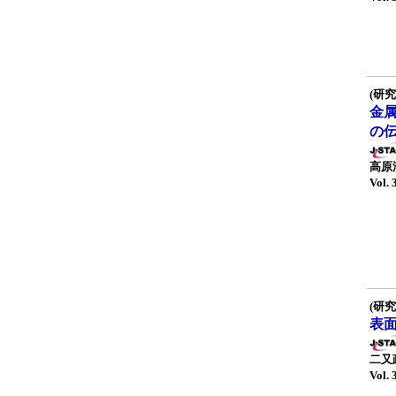
(研究
金
の
高原
Vol. 
(研究
表
二又
Vol. 