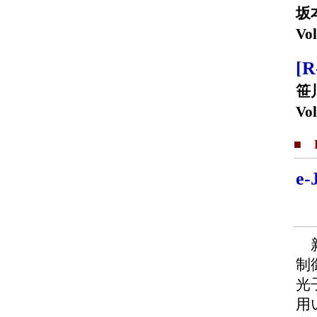
坂
Vol
[
笹
Vol
■ F
e
新
制
光
用