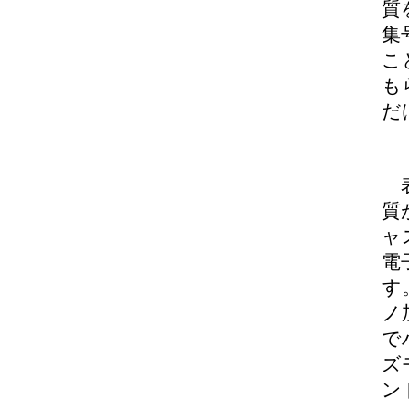
質
集
こ
も
だ
表
質
ャ
電
す
ノ
で
ズ
ン