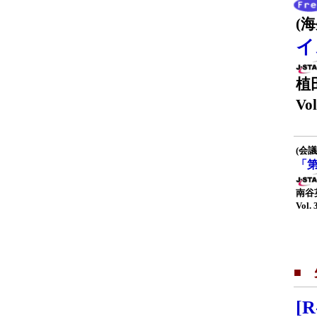
(
イ
植
Vol
(会議
「
南谷
Vol. 
■
[