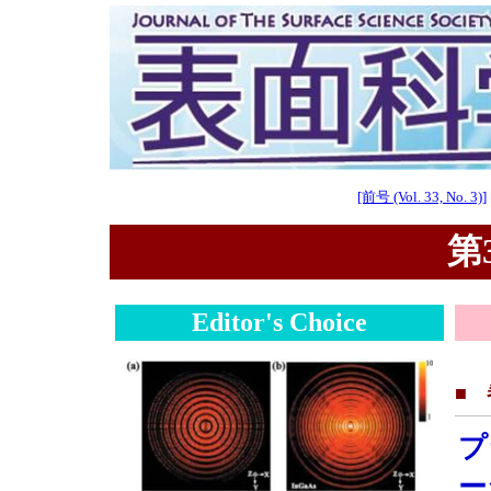
[前号 (Vol. 33, No. 3)]
第3
Editor's Choice
■
プ
ー