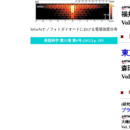
福
Vol
InGaAsナノフォトダイオードにおける電場強度分布
■
表面科学 第33巻 第4号 (2012) p. 191
東
森
Vol
■
(研究
プ
大橋
Vol. 