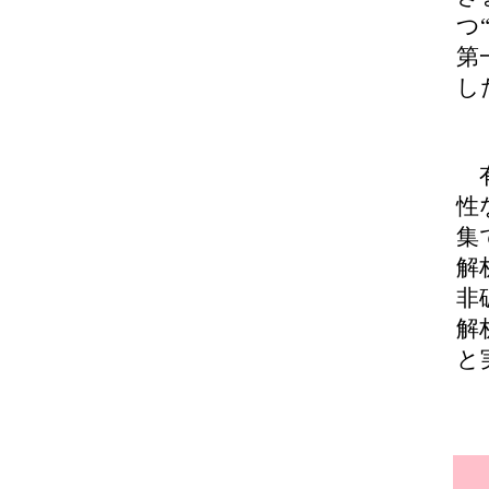
つ
第
し
有
性
集
解
非
解
と