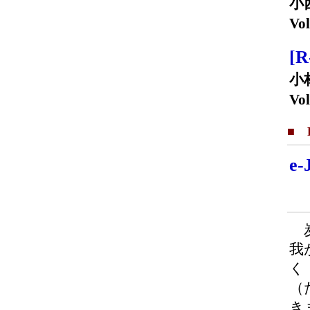
小
Vol
[
小
Vol
■ F
e
炭
我
く
（
き