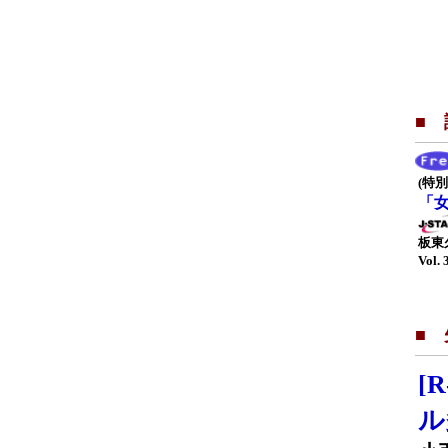
■
(特別
「
板東
Vol. 
■
[
ル