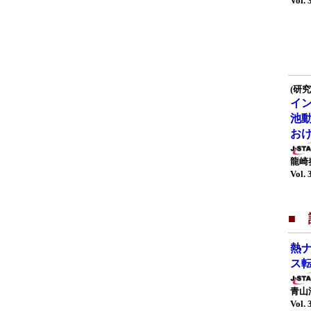
Vol. 
(研究
イ
池
お
龍崎
Vol. 
■ 
熱
ス
青山
Vol. 