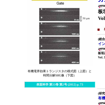
板
Vol
■
(総合
イ
板垣
Vol. 
有機電界効果トランジスタの模式図（上図）と
時間分解SHG像（下図）
表面科学 第33巻 第2号 (2012) p. 75
(研究
有