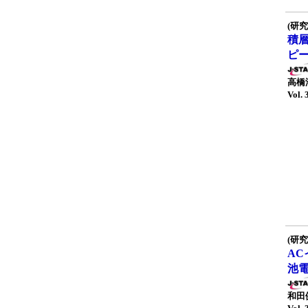
(研究
積
ピ
高橋
Vol. 
(研究
A
池
和田