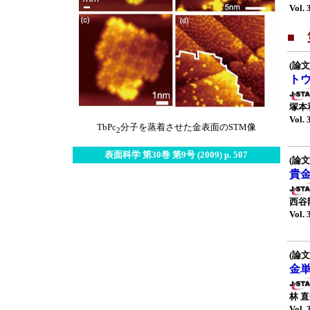
Vol. 
■ 
(論文
ト
塚本
Vol. 
TbPc
分子を蒸着させた金表面のSTM像
2
表面科学 第30巻 第9号 (2009) p. 507
(論文
貴
西谷
Vol. 
(論文
金
林 
Vol. 