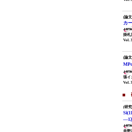
(論文
カ
掛札
Vol. 
(論文
MP
張イ
Vol. 
■
(研究
Si(
—
井野