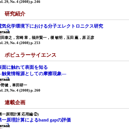
ol. 29, No. 4 (2008) p. 246
■ 研究紹介
電気化学環境下における分子エレクトロニクス研究
横田泰之，宮崎 章，福井賢一，榎 敏明，玉田 薫，原 正彦
ol. 29, No. 4 (2008) p. 253
■ ポピュラーサイエンス
表面に触れて表面を知る
—触覚情報源としての摩擦現象—
中野健，車田研一
ol. 29, No. 4 (2008) p. 260
■ 連載企画
(第一原理計算 応用編 ②)
第一原理計算によるband gapの評価