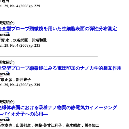
徐 超男
ol. 29, No. 4 (2008) p. 229
研究紹介)
走査型プローブ顕微鏡を用いた生細胞表面の弾性分布測定
芳賀 永，水谷武臣，川端和重
ol. 29, No. 4 (2008) p. 235
研究紹介)
走査型プローブ顕微鏡にみる電圧印加のナノ力学的相互作用
富取正彦，新井豊子
ol. 29, No. 4 (2008) p. 239
研究紹介)
絶縁体表面における吸着ナノ物質の静電気力イメージング
—バイオ分子への応用—
松本卓也，山田郁彦，佐藤-美甘江利子，高木昭彦，川合知二