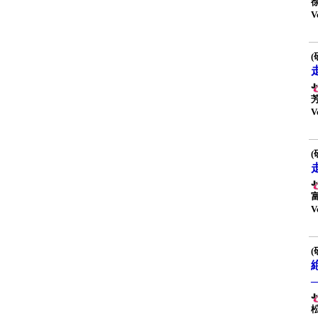
V
(
V
(
V
(