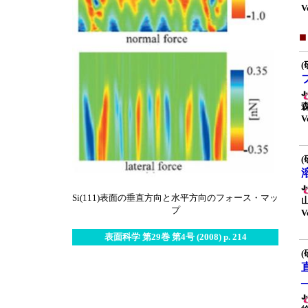
V
(
V
(
Si(111)表面の垂直方向と水平方向のフォース・マッ
プ
V
表面科学 第29巻 第4号 (2008) p. 214
(