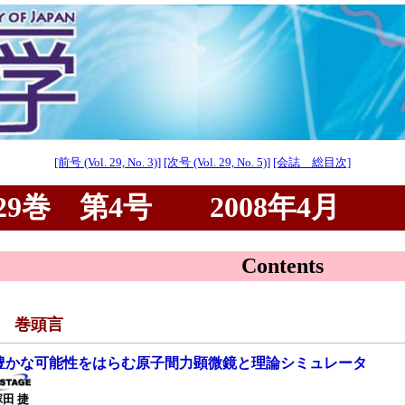
[前号 (Vol. 29, No. 3)]
[次号 (Vol. 29, No. 5)]
[会誌 総目次]
9巻 第4号 2008年4月
Contents
■ 巻頭言
豊かな可能性をはらむ原子間力顕微鏡と理論シミュレータ
塚田 捷