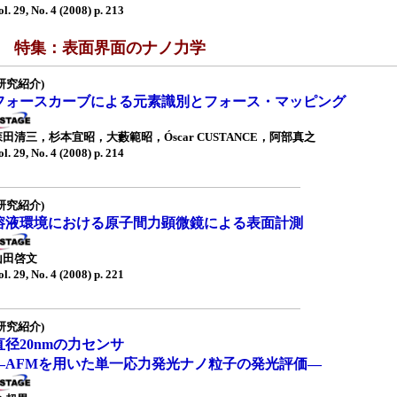
ol. 29, No. 4 (2008) p. 213
■ 特集：表面界面のナノ力学
研究紹介)
フォースカーブによる元素識別とフォース・マッピング
森田清三，杉本宜昭，大藪範昭，Óscar CUSTANCE，阿部真之
ol. 29, No. 4 (2008) p. 214
研究紹介)
溶液環境における原子間力顕微鏡による表面計測
山田啓文
ol. 29, No. 4 (2008) p. 221
研究紹介)
直径20nmの力センサ
—AFMを用いた単一応力発光ナノ粒子の発光評価—