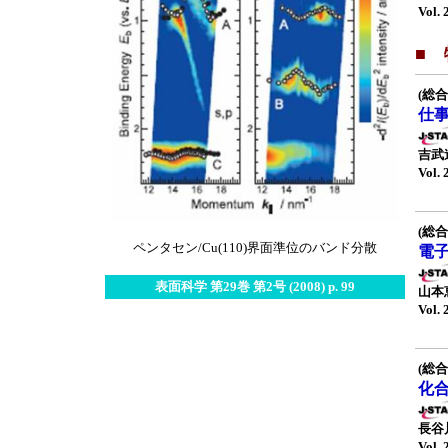
Vol. 
■
(総合
仕
吉武
Vol. 
(総合
ペンタセン/Cu(110)界面準位のバンド分散
電
表面科学 第29巻 第2号 (2008) p. 99
山本
Vol. 
(総合
化
長谷
Vol. 