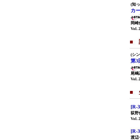
(知
カ
岡崎
Vol. 
■
(シ
第
尾嶋
Vol. 
■
[R
荻野
Vol. 
[R
渡辺