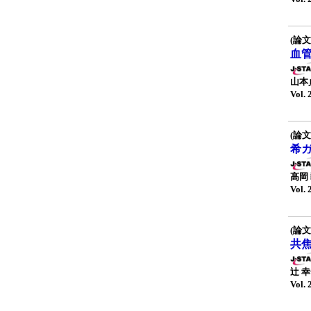
(論文
血
山本
Vol. 
(論文
希ガ
高岡
Vol. 
(論文
共
辻 
Vol. 