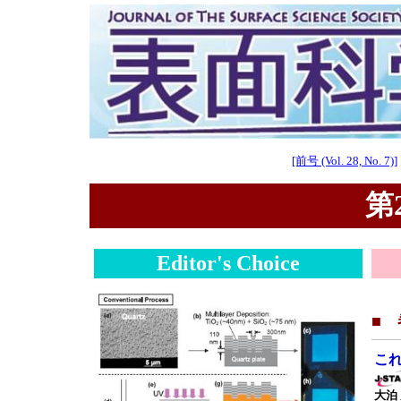
[前号 (Vol. 28, No. 7)]
第2
Editor's Choice
■
こ
大泊