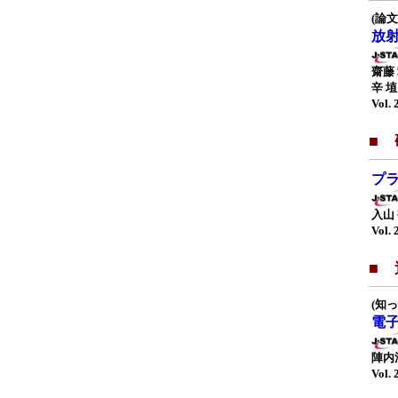
(論文
放
齋藤
辛 
Vol. 
■
プ
入山
Vol. 
■
(知
電
陣内
Vol. 