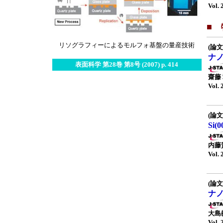
Vol. 
■ 
リソグラフィーによるモルフォ基盤の量産技術
(論文
ナ
表面科学 第28巻 第8号 (2007) p. 414
齋藤
Vol. 
(論文
Si
内藤
Vol. 
(論文
ナ
大島
Vol. 