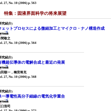
ol. 27, No. 10 (2006) p. 563
■ 特集：固液界面科学の将来展望
研究紹介)
ウェットプロセスによる微細加工とマイクロ・ナノ構造作成
本間敬之
ol. 27, No. 10 (2006) p. 564
研究紹介)
有機超伝導体の電解合成と最近の発展
山田順一，梅宮将充
ol. 27, No. 10 (2006) p. 568
研究紹介)
単一導電性高分子細線の電気化学重合
坂口浩司
ol. 27, No. 10 (2006) p. 572