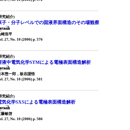
研究紹介)
原子・分子レベルでの固液界面構造のその場観察
魚崎浩平
ol. 27, No. 10 (2006) p. 576
研究紹介)
溶液中電気化学STMによる電極表面構造解析
吉本惣一郎，板谷謹悟
ol. 27, No. 10 (2006) p. 581
研究紹介)
電気化学SXSによる電極表面構造解析
近藤敏啓
ol. 27, No. 10 (2006) p. 586