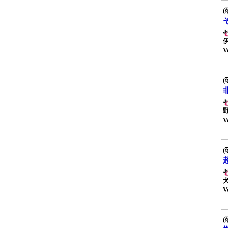
(
V
(
V
(
V
(