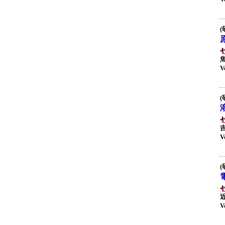
(
V
(
V
(
V