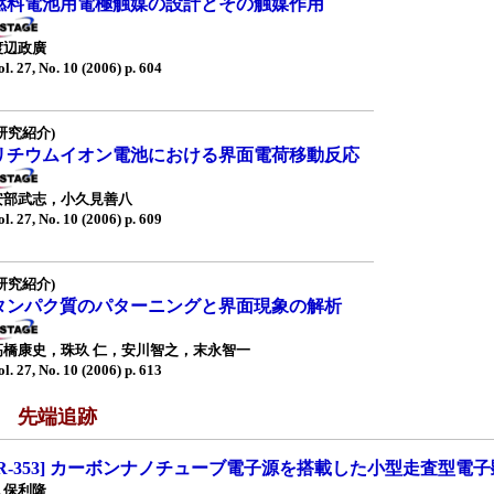
燃料電池用電極触媒の設計とその触媒作用
渡辺政廣
ol. 27, No. 10 (2006) p. 604
研究紹介)
リチウムイオン電池における界面電荷移動反応
安部武志，小久見善八
ol. 27, No. 10 (2006) p. 609
研究紹介)
タンパク質のパターニングと界面現象の解析
高橋康史，珠玖 仁，安川智之，末永智一
ol. 27, No. 10 (2006) p. 613
■ 先端追跡
[R-353] カーボンナノチューブ電子源を搭載した小型走査型電
久保利隆