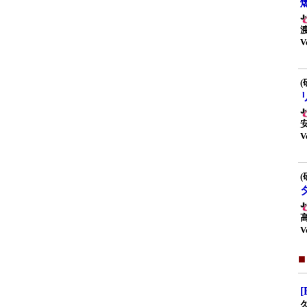
V
(
V
(
V