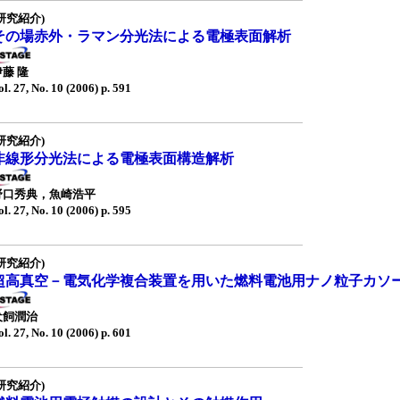
研究紹介)
その場赤外・ラマン分光法による電極表面解析
伊藤 隆
ol. 27, No. 10 (2006) p. 591
研究紹介)
非線形分光法による電極表面構造解析
野口秀典，魚崎浩平
ol. 27, No. 10 (2006) p. 595
研究紹介)
超高真空－電気化学複合装置を用いた燃料電池用ナノ粒子カソ
犬飼潤治
ol. 27, No. 10 (2006) p. 601
研究紹介)