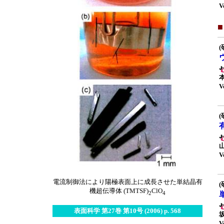
V
(
V
(
V
電流制御法により陽極表面上に成長させた単結晶有
(
機超伝導体 (TMTSF)
ClO
2
4
表面科学 第27巻 第10号 (2006) p. 568
V