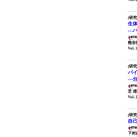
(研究
生
—
熊谷
Vol. 
(研究
バ
—
芝 
Vol. 
(研究
自
下村