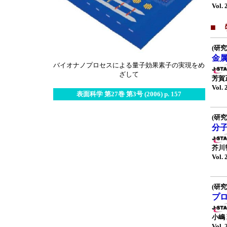
Vol. 
■
(研究
金
バイオナノプロセスによる量子効果素子の実現をめ
ざして
芳賀
Vol. 
表面科学 第27巻 第3号 (2006) p. 157
(研究
分
芥川
Vol. 
(研究
プ
小嶋
Vol. 