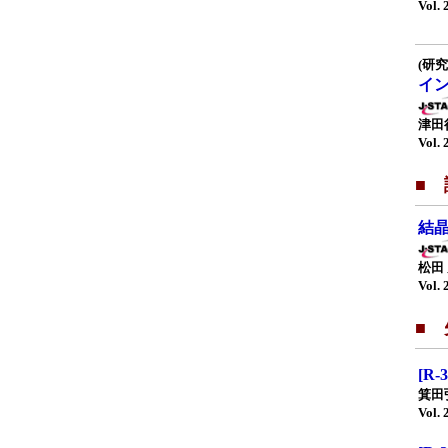
Vol. 
(研究
イ
津田
Vol. 
■ 
結
松田
Vol. 
■
[R
箕田
Vol. 