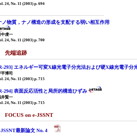
ol. 24, No. 11 (2003) p. 694
ナノ物質，ナノ構造の形成を支配する弱い相互作用
田中虔一
ol. 24, No. 11 (2003) p. 700
■ 先端追跡
[R-293] エネルギー可変X線光電子分光法および硬X線光電子分
野平博司
ol. 24, No. 11 (2003) p. 715
[R-294] 表面反応活性と局所的構造ひずみ
福井賢一
ol. 24, No. 11 (2003) p. 715
 FOCUS on e-JSSNT
e-JSSNT最新論文 No. 4