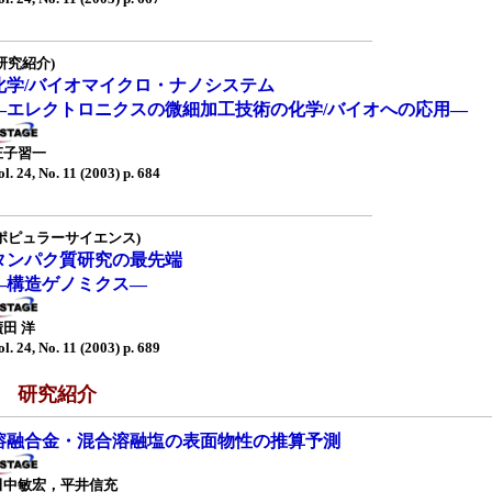
研究紹介)
化学/バイオマイクロ・ナノシステム
—エレクトロニクスの微細加工技術の化学/バイオへの応用—
庄子習一
ol. 24, No. 11 (2003) p. 684
(ポピュラーサイエンス)
タンパク質研究の最先端
—構造ゲノミクス—
廣田 洋
ol. 24, No. 11 (2003) p. 689
■ 研究紹介
溶融合金・混合溶融塩の表面物性の推算予測
田中敏宏，平井信充