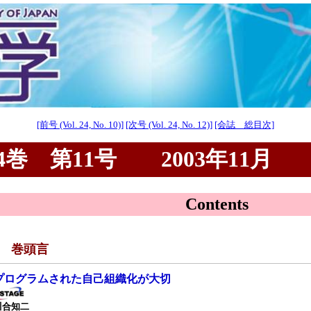
[前号 (Vol. 24, No. 10)]
[次号 (Vol. 24, No. 12)]
[会誌 総目次]
巻 第11号 2003年11月
Contents
■ 巻頭言
プログラムされた自己組織化が大切
川合知二