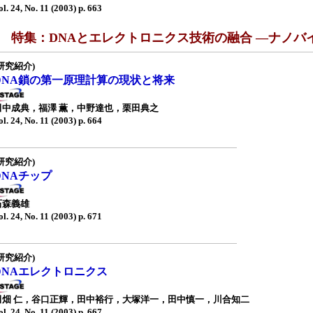
ol. 24, No. 11 (2003) p. 663
■ 特集：DNAとエレクトロニクス技術の融合 —ナノバ
研究紹介)
DNA鎖の第一原理計算の現状と将来
田中成典，福澤 薫，中野達也，栗田典之
ol. 24, No. 11 (2003) p. 664
研究紹介)
DNAチップ
石森義雄
ol. 24, No. 11 (2003) p. 671
研究紹介)
DNAエレクトロニクス
田畑 仁，谷口正輝，田中裕行，大塚洋一，田中慎一，川合知二
ol. 24, No. 11 (2003) p. 667