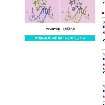
V
(
DNA鎖の第一原理計算
表面科学 第24巻 第11号 (2003) p. 664
V
(
V
(
V