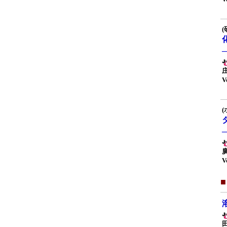
(
V
V