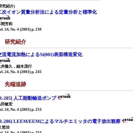
研究紹介)
二次イオン質量分析法による定量分析と標準化
本間芳和
ol. 24, No. 4 (2003) p. 239
■ 研究紹介
交流電流加熱によるSi(001)表面構造変化
土井隆久，細木茂行
ol. 24, No. 4 (2003) p. 245
■ 先端追跡
[R-285] 人工能動輸送ポンプ
島田敏宏
ol. 24, No. 4 (2003) p. 253
[R-286] LEEM/EEMによるマルチエミッタの電子放出観察
境 悠治
ol. 24, No. 4 (2003) p. 253