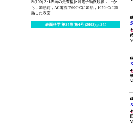
Si(100)-2×1表面の走査型反射電子顕微鏡像． 上か
o
o
ら，加熱前，AC電流で600
Cに加熱，1070
Cに加
熱した表面．
(
表面科学 第24巻 第4号 (2003) p. 245
V
(
V
(
V