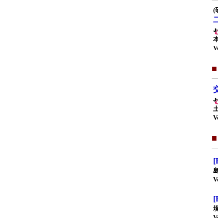
(
V
V
V
V