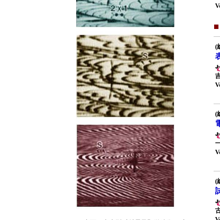
V
(
V
(
V
(
V