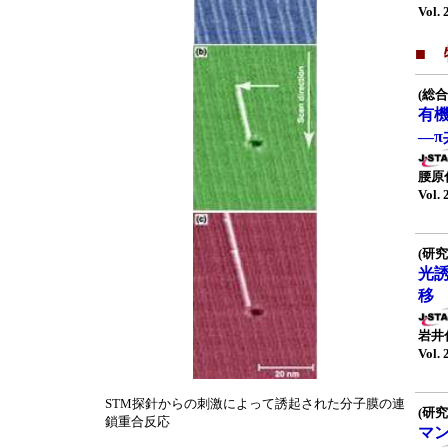
Vol. 
■
(総合
有
—
腰原
Vol. 
(研究
光
移
岩井
Vol. 
STM探針からの刺激によって誘起された分子膜の連
(研究
鎖重合反応
マ