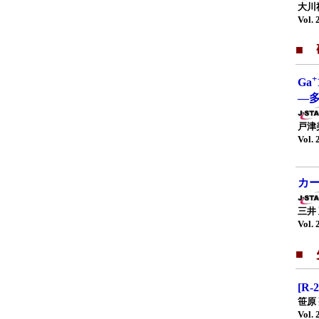
大川
Vol. 
■
+
Ga
—
戸津
Vol. 
カ
三井
Vol. 
■
[R
笹原
Vol. 