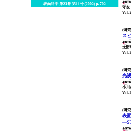
表面科学 第23巻 第11号 (2002) p. 702
守友
Vol. 
(研究
ス
太野
Vol. 
(研究
光
小川
Vol. 
(研究
表
—S