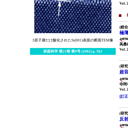
Vol. 
■
(総合
極薄
3原子層だけ酸化されたSi(001)表面の断面TEM像
高桑
Vol. 
表面科学 第23巻 第9号 (2002) p. 562
(研究
超音
寺岡
Vol. 
[訂正] 
(研究
反