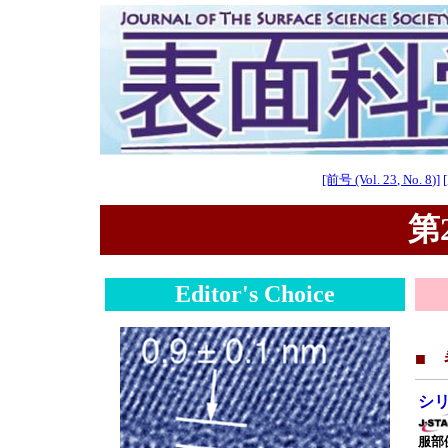
[前号 (Vol. 23, No. 8)]
第2
Editor's Choice
■
シ
服部