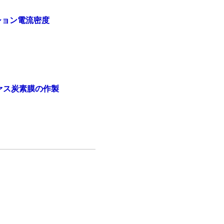
ション電流密度
ァス炭素膜の作製