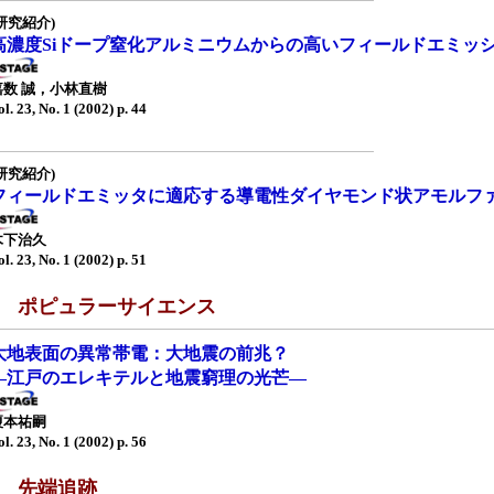
研究紹介)
高濃度Siドープ窒化アルミニウムからの高いフィールドエミッ
嘉数 誠，小林直樹
ol. 23, No. 1 (2002) p. 44
研究紹介)
フィールドエミッタに適応する導電性ダイヤモンド状アモルフ
木下治久
ol. 23, No. 1 (2002) p. 51
■ ポピュラーサイエンス
大地表面の異常帯電：大地震の前兆？
—江戸のエレキテルと地震窮理の光芒—
榎本祐嗣
ol. 23, No. 1 (2002) p. 56
■ 先端追跡