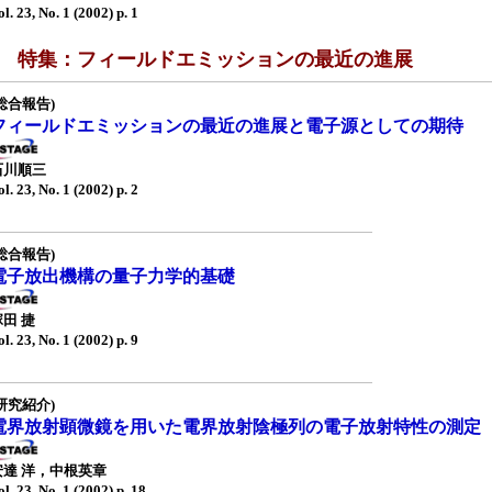
ol. 23, No. 1 (2002) p. 1
■ 特集：フィールドエミッションの最近の進展
総合報告)
フィールドエミッションの最近の進展と電子源としての期待
石川順三
ol. 23, No. 1 (2002) p. 2
総合報告)
電子放出機構の量子力学的基礎
塚田 捷
ol. 23, No. 1 (2002) p. 9
研究紹介)
電界放射顕微鏡を用いた電界放射陰極列の電子放射特性の測定
安達 洋，中根英章
ol. 23, No. 1 (2002) p. 18