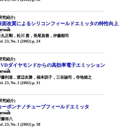
研究紹介)
表面改質によるシリコンフィールドエミッタの特性向上
金丸正剛，松川 貴，長尾昌善，伊藤順司
ol. 23, No. 1 (2002) p. 24
研究紹介)
CVDダイヤモンドからの高効率電子エミッション
伊藤利道，渡辺友勝，福本訓子，三谷諭司，寺地徳之
ol. 23, No. 1 (2002) p. 31
研究紹介)
カーボンナノチューブフィールドエミッタ
齋藤弥八
ol. 23, No. 1 (2002) p. 38