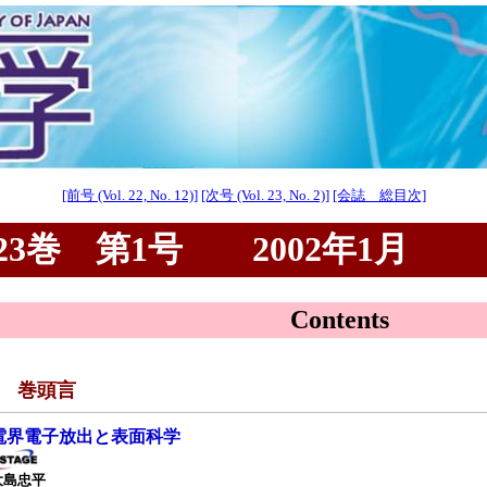
[前号 (Vol. 22, No. 12)]
[次号 (Vol. 23, No. 2)]
[会誌 総目次]
3巻 第1号 2002年1月
Contents
■ 巻頭言
電界電子放出と表面科学
大島忠平