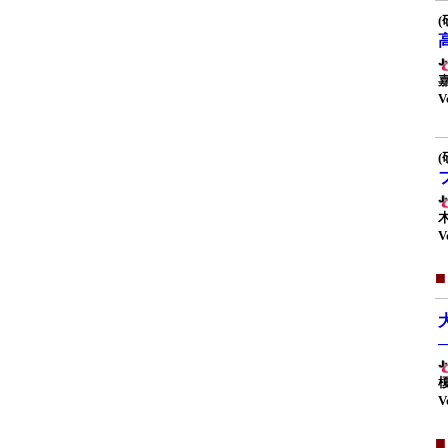
(
V
(
V
V