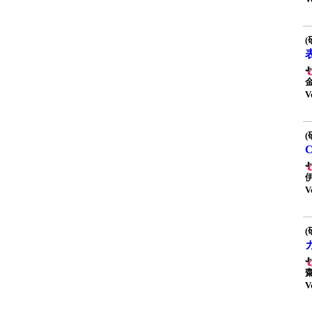
(
V
(
V
(
V