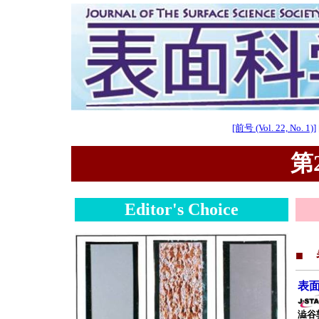
[前号 (Vol. 22, No. 1)]
第2
Editor's Choice
■
表
澁谷