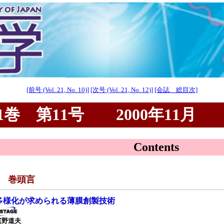
[前号 (Vol. 21, No. 10)]
[次号 (Vol. 21, No. 12)]
[会誌 総目次]
巻 第11号 2000年11月
Contents
■ 巻頭言
多様化が求められる薄膜創製技術
庭野道夫