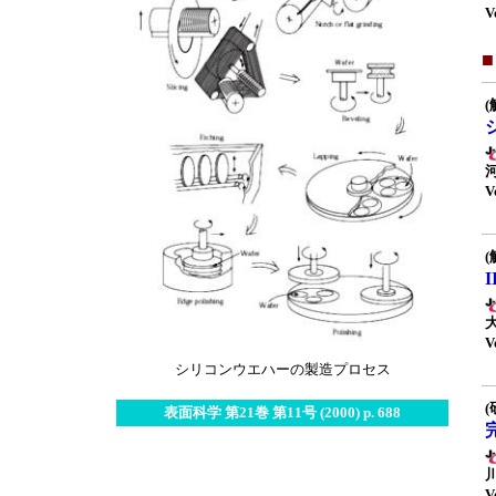
V
(
V
(
V
シリコンウエハーの製造プロセス
(
表面科学 第21巻 第11号 (2000) p. 688
V