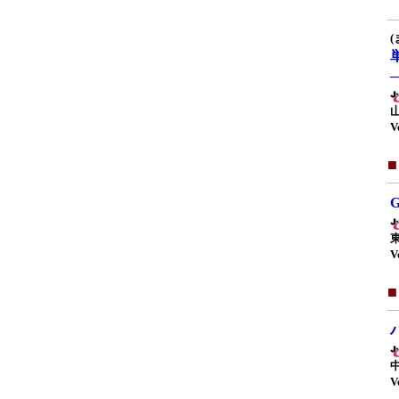
(
V
V
中
V