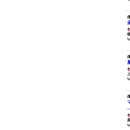
(
V
(
V
(
V