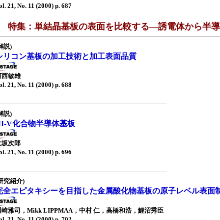
ol. 21, No. 11 (2000) p. 687
■ 特集：単結晶基板の表面を比較する—誘電体から半導体
解説)
シリコン基板の加工技術と加工表面品質
河西敏雄
ol. 21, No. 11 (2000) p. 688
解説)
III-V化合物半導体基板
大坂次郎
ol. 21, No. 11 (2000) p. 696
研究紹介)
完全エピタキシーを目指した金属酸化物基板の原子レベル表面
川崎雅司，Mikk LIPPMAA，中村 仁，高橋和浩，鯉沼秀臣
ol. 21, No. 11 (2000) p. 702