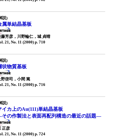
解説)
金属単結晶基板
後藤芳彦，川野輪仁，城 貞晴
ol. 21, No. 11 (2000) p. 710
解説)
層状物質基板
上野啓司，小間 篤
ol. 21, No. 11 (2000) p. 716
解説)
マイカ上のAu(111)単結晶基板
—その作製法と表面再配列構造の最近の話題—
原 正彦
ol. 21, No. 11 (2000) p. 724