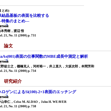
まとめ)
単結晶基板の表面を比較する
—特集のまとめ—
山本秀樹，渡辺 悟
ol. 21, No. 11 (2000) p. 731
■ 論文
GaAs(001)表面の仕事関数のMBE成長中測定と解析
東野徒士之，棚橋克人，河村裕一，井上直久，大坂次郎，本間芳和
ol. 21, No. 11 (2000) p. 734
■ 研究紹介
ハロゲンによるSi(100)-2×1表面のエッチング
山幸仁，Celso M. ALDAO，John H. WEAVER
ol. 21, No. 11 (2000) p. 738