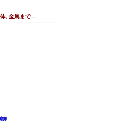
, 金属まで—
制御