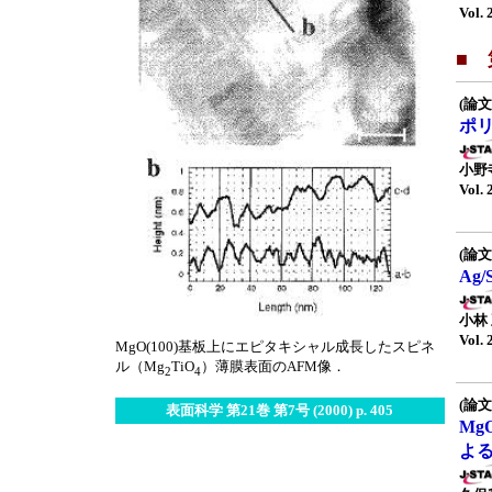
Vol. 
■ 
(論文
ポ
小野
Vol. 
(論文
Ag
小林
Vol. 
MgO(100)基板上にエピタキシャル成長したスピネ
ル（Mg
TiO
）薄膜表面のAFM像．
2
4
(論文
表面科学 第21巻 第7号 (2000) p. 405
Mg
よ