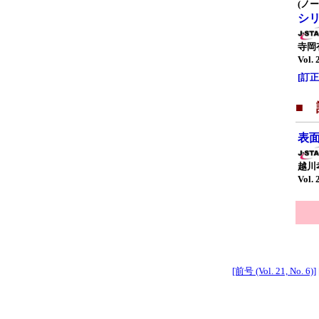
(ノー
シ
寺岡
Vol. 
[訂正] 
■
表面
越川
Vol. 
[前号 (Vol. 21, No. 6)]