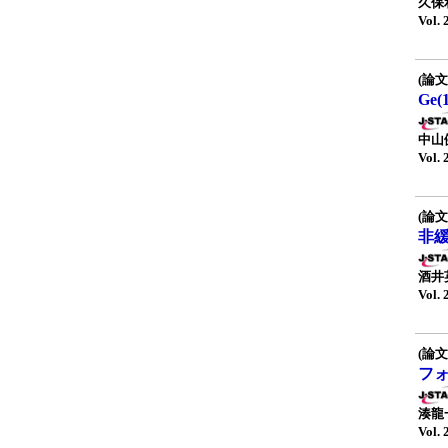
久保
Vol. 
(論文
Ge
中山
Vol. 
(論文
非
酒井
Vol. 
(論文
フ
湊龍
Vol. 