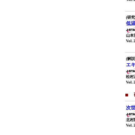
(研究
低
山本
Vol. 
(解説
エ
松村
Vol. 
■
次
北村
Vol. 