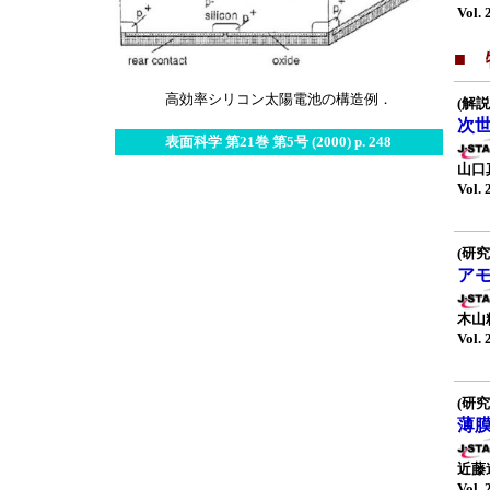
Vol. 
■
高効率シリコン太陽電池の構造例．
(解説
次
表面科学 第21巻 第5号 (2000) p. 248
山口
Vol. 
(研究
ア
木山
Vol. 
(研究
薄
近藤
Vol. 