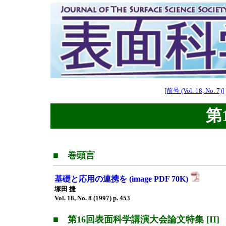
[前号 (Vol. 18, No. 7)]
第1
■ 巻頭言
基礎と応用の連携を (image PDF 70K)
塚田 捷
Vol. 18, No. 8 (1997) p. 453
■ 第16回表面科学講演大会論文特集 [II]