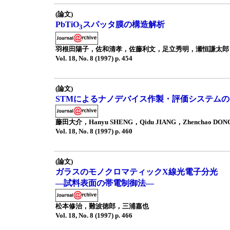
(論文)
PbTiO
スパッタ膜の構造解析
3
羽根田陽子，佐和清孝，佐藤利文，足立秀明，瀬恒謙太郎
Vol. 18, No. 8 (1997) p. 454
(論文)
STMによるナノデバイス作製・評価システム
藤田大介，Hanyu SHENG，Qidu JIANG，Zhenchao DO
Vol. 18, No. 8 (1997) p. 460
(論文)
ガラスのモノクロマティックX線光電子分光
—試料表面の帯電制御法—
松本修治，難波徳郎，三浦嘉也
Vol. 18, No. 8 (1997) p. 466