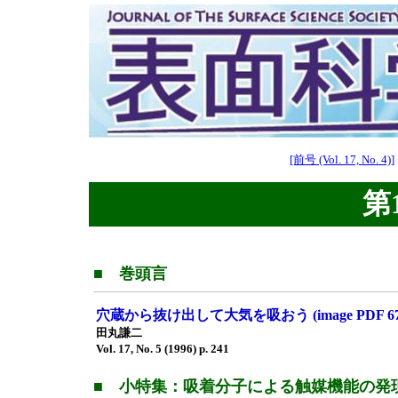
[前号 (Vol. 17, No. 4)]
第1
■ 巻頭言
穴蔵から抜け出して大気を吸おう (image PDF 6
田丸謙二
Vol. 17, No. 5 (1996) p. 241
■ 小特集：吸着分子による触媒機能の発