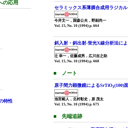
への応用
セラミックス系薄膜合成用ラジカル
今井文一，国森公夫，野副尚一
Vol. 15, No. 10 (1994) p. 664
斜入射・斜出射-蛍光X線分析法に
辻 幸一，佐藤成男，広川吉之助
Vol. 15, No. 10 (1994) p. 668
■ ノート
原子間力顕微鏡によるSrTiO
(10
3
池宮範人，北村彰史，原 茂太
の特性
Vol. 15, No. 10 (1994) p. 675
■ 先端追跡