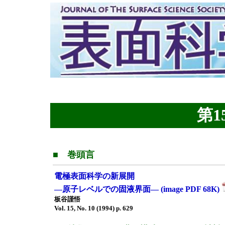
第15
■ 巻頭言
電極表面科学の新展開
—原子レベルでの固液界面— (image PDF 68K)
板谷謹悟
Vol. 15, No. 10 (1994) p. 629