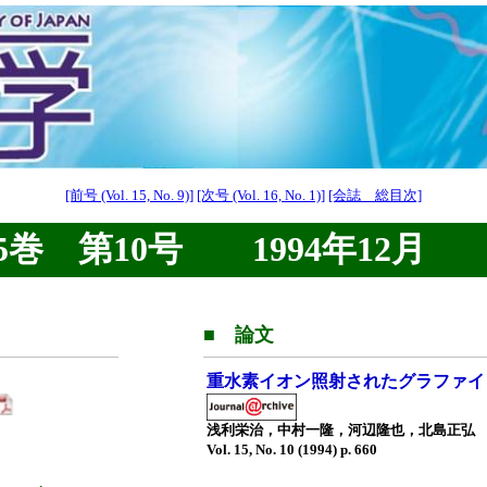
[前号 (Vol. 15, No. 9)]
[次号 (Vol. 16, No. 1)]
[会誌 総目次]
巻 第10号 1994年12月
■ 論文
重水素イオン照射されたグラファイ
浅利栄治，中村一隆，河辺隆也，北島正弘
Vol. 15, No. 10 (1994) p. 660