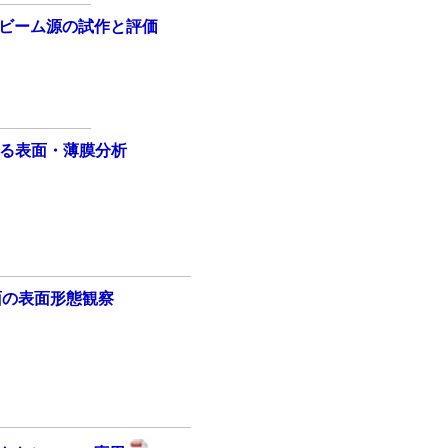
ビーム源の試作と評価
よる表面・薄膜分析
0)面の表面形態観察