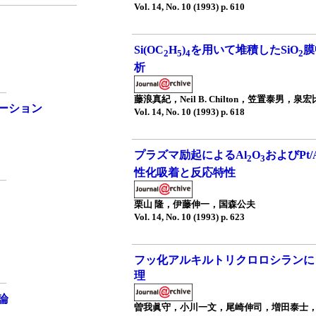
Vol. 14, No. 10 (1993) p. 610
Si(OC
H
)
を用いて堆積したSiO
膜
2
5
4
2
析
藤浪真紀，Neil B. Chilton，笠置泰男，泉
ーション
Vol. 14, No. 10 (1993) p. 618
プラズマ励起によるAl
O
およびPt/
2
3
性化吸着と反応特性
栗山 隆，伊藤伸一，国森公夫
Vol. 14, No. 10 (1993) p. 623
フッ化アルキルトリクロロシランに
理
論
曽我眞守，小川一文，尾崎伸司，増田泰士