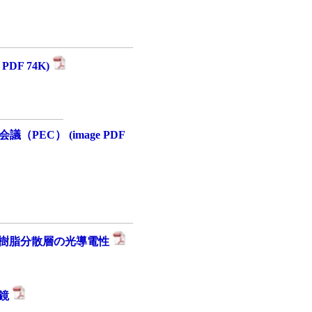
DF 74K)
PEC） (image PDF
レン樹脂分散層の光導電性
微鏡