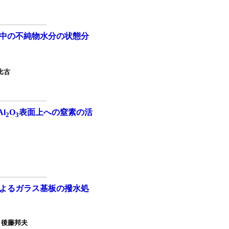
中の不純物水分の状態分
宏比古
Al
O
表面上への窒素の活
2
3
よるガラス基板の撥水処
，後藤邦夫