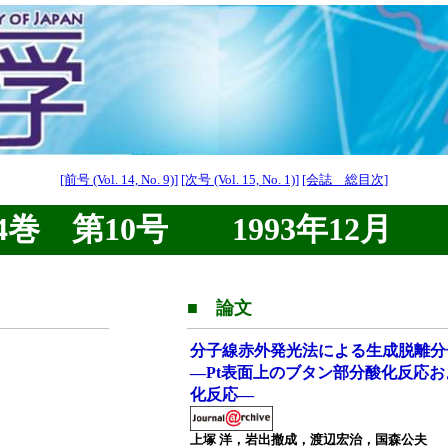
[前号 (Vol. 14, No. 9)]
[次号 (Vol. 15, No. 1)]
[会誌 総目次]
巻 第10号 1993年12月
■ 論文
分子線赤外発光法による生成脱離分
—Pt表面上のブタン部分酸化反応
化反応—
上塚 洋，岩出撤成，渡辺宏治，国森公夫