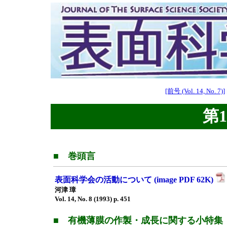
[前号 (Vol. 14, No. 7)]
第1
■ 巻頭言
表面科学会の活動について (image PDF 62K)
河津 璋
Vol. 14, No. 8 (1993) p. 451
■ 有機薄膜の作製・成長に関する小特集