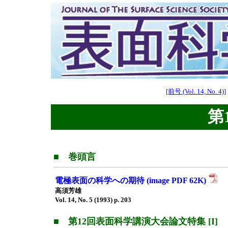
[前号 (Vol. 14, No. 4)]
第1
■ 巻頭言
電極表面の科学への期待 (image PDF 62K)
高須芳雄
Vol. 14, No. 5 (1993) p. 203
■ 第12回表面科学講演大会論文特集 [I]