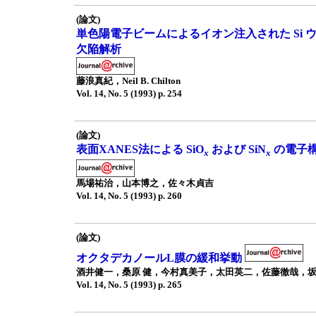
(論文)
単色陽電子ビームによるイオン注入された Si 
欠陥解析
藤浪真紀，Neil B. Chilton
Vol. 14, No. 5 (1993) p. 254
(論文)
表面XANES法による SiO
および SiN
の電子
x
x
馬場祐治，山本博之，佐々木貞吉
Vol. 14, No. 5 (1993) p. 260
(論文)
オクタデカノールL膜の緩和挙動
酒井健一，桑原 健，今村真美子，太田英二，佐藤徹哉，坂
Vol. 14, No. 5 (1993) p. 265