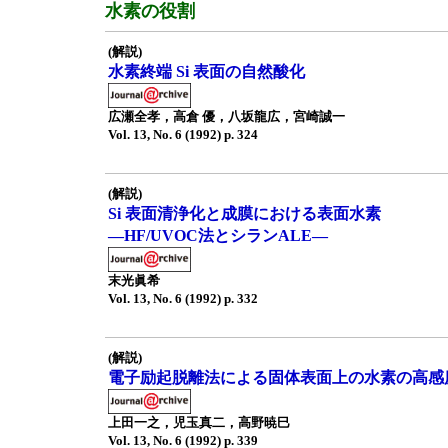
水素の役割
(解説)
水素終端 Si 表面の自然酸化
広瀬全孝，高倉 優，八坂龍広，宮崎誠一
Vol. 13, No. 6 (1992) p. 324
(解説)
Si 表面清浄化と成膜における表面水素
—HF/UVOC法とシランALE—
末光眞希
Vol. 13, No. 6 (1992) p. 332
(解説)
電子励起脱離法による固体表面上の水素の高感
上田一之，児玉真二，高野暁巳
Vol. 13, No. 6 (1992) p. 339