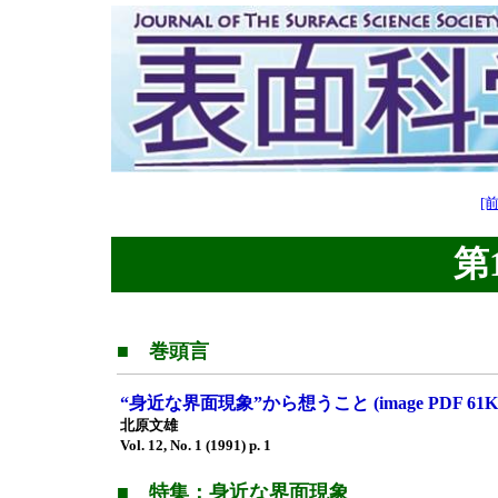
[前
第1
■ 巻頭言
“身近な界面現象”から想うこと (image PDF 61K
北原文雄
Vol. 12, No. 1 (1991) p. 1
■ 特集：身近な界面現象