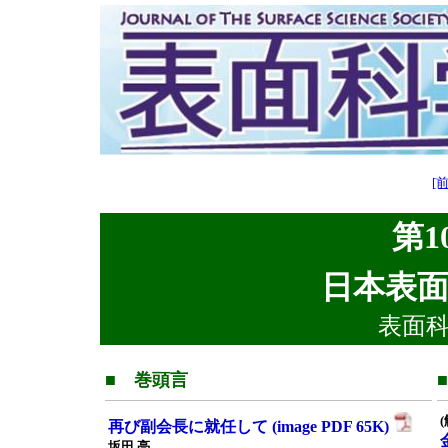
[前
第10
日本表面
表面科
■ 巻頭言
再び副会長に就任して (image PDF 65K)
坂田 亮