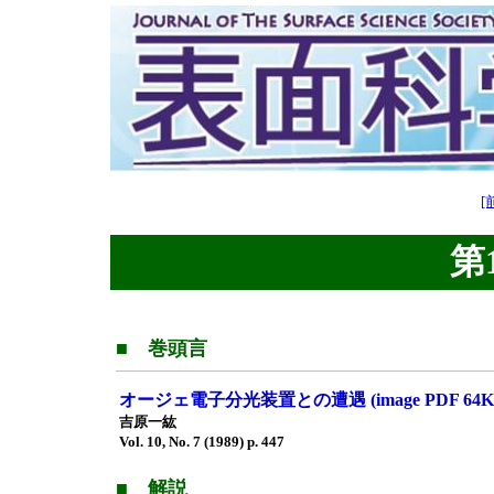
[前
第1
■ 巻頭言
オージェ電子分光装置との遭遇 (image PDF 64K
吉原一紘
Vol. 10, No. 7 (1989) p. 447
■ 解説