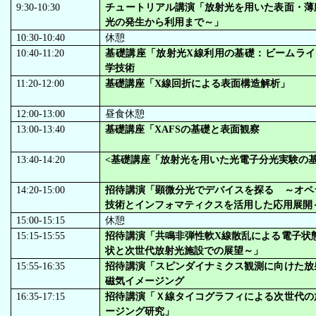
9:30-10:30
チュートリアル講演「放射光を用いた表面・薄
光の発生から利用まで～」
10:30-10:40
休憩
10:40-11:20
基礎講座「放射光X線利用の基礎：ビームライ
学技術
11:20-12:00
基礎講座「X線回折による表面構造解析」
12:00-13:00
昼食休憩
13:00-13:40
基礎講座「XAFSの基礎と表面観察
13:40-14:20
<基礎講座「放射光を用いた光電子分光実験の
14:20-15:00
招待講演「顕微分光でデバイスを探る ～オペ
技術とインフォマティクスを活用した応用展開
15:00-15:15
休憩
15:15-15:55
招待講演「共鳴非弾性軟X線散乱による電子状態
状と次世代放射光施設での展望～」
15:55-16:35
招待講演「スピンダイナミクス観測に向けた放
磁気イメージング
16:35-17:15
招待講演「Ｘ線タイコグラフィによる次世代の
ージング研究」