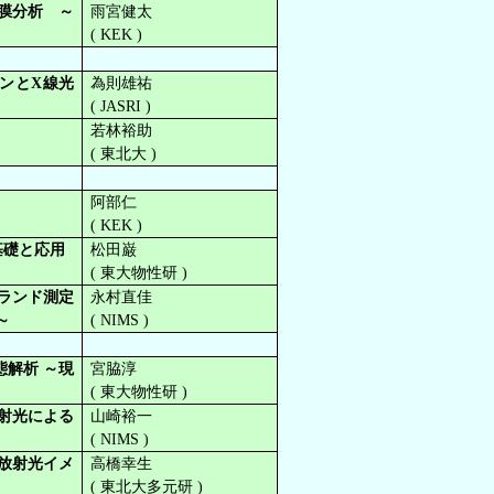
膜分析 ～
雨宮健太
(
KEK
)
ンとX線光
為則雄祐
(
JASRI
)
若林裕助
(
東北大
)
阿部仁
(
KEK
)
基礎と応用
松田巌
(
東大物性研
)
ランド測定
永村直佳
～
(
NIMS
)
解析 ～現
宮脇淳
(
東大物性研
)
射光による
山崎裕一
(
NIMS
)
放射光イメ
高橋幸生
(
東北大多元研
)