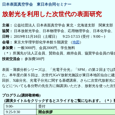
日本表面真空学会 東日本合同セミナー
放射光を利用した次世代の表面研究
公益社団法人 日本表面真空学会 東北・北海道支部 関東支部
主催：
日本放射光学会、日本物理学会、応用物理学会、日本化学会、
協賛：
2019年11月16日（土曜日） 9:25-17:15 (受付：9:00～)
日時：
東京大学理学部化学本館５階講堂 （
）
会場：
地図
参加費：
一般3000円、会員2000円、学生無料
（＊）所属先が法人正会員、賛助会員、維持会員、協賛学会会員の場
技術交流会：
参加費500円
表面・薄膜分析シリーズは、「光電子分光」「SPM」の第２回まで
た。本年度の第５回は、次世代3GeV放射光施設が東日本地区仙台
回折、X線分光、光電子分光に関する基礎講座、さらに次世代放射光
などについても各分野の先生方に御講演いただき、放射光を使った次
プログラム(講師敬称略)
（講演タイトルをクリックするとスライドをご覧になれます。（＊）
9:00-
受付
9:25-9:30
開会挨拶