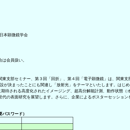
日本顕微鏡学会
合は会員扱い。
は関東支部セミナー、第３回「回折」、第４回「電子顕微鏡」は、関東支
に建設が決まったことにも関連し「放射光」をテーマといたします。はじ
に期待される高度化されたイメージング、超高分解能計測、動作状態（
世代の表面研究を展望します。さらに、企業によるポスターセッション
要パスワード）